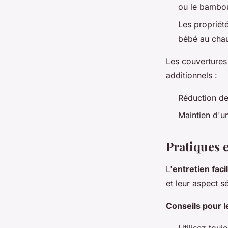
ou le bambou
Les propriét
bébé au chau
Les couverture
additionnels :
Réduction des
Maintien d'u
Pratiques e
L'
entretien faci
et leur aspect sé
Conseils pour l
Utilisez touj