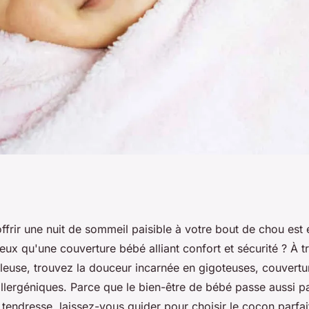
vertures cosy pour
ffrir une nuit de sommeil paisible à votre bout de chou est 
eux qu'une couverture bébé alliant confort et sécurité ? À t
re sélection pour
leuse, trouvez la douceur incarnée en gigoteuses, couvertur
lergéniques. Parce que le bien-être de bébé passe aussi pa
tendresse, laissez-vous guider pour choisir le cocon parfai