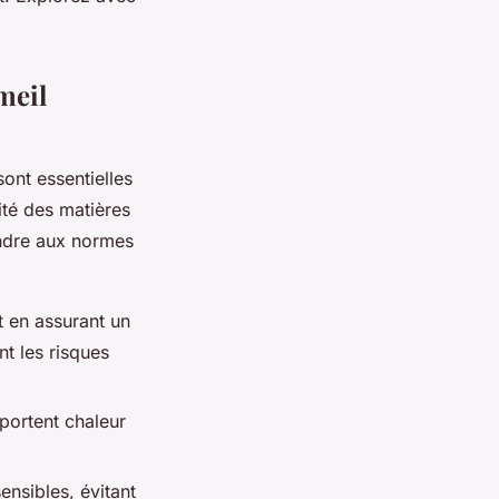
meil
ont essentielles
ité des matières
ondre aux normes
t en assurant un
nt les risques
pportent chaleur
nsibles, évitant