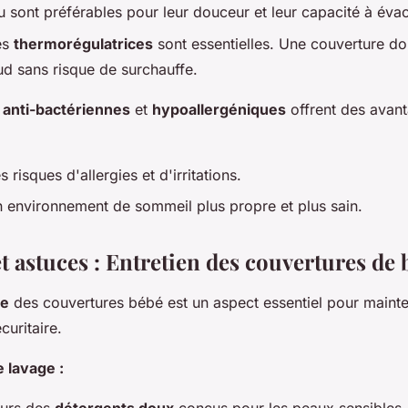
 sont préférables pour leur douceur et leur capacité à évac
és
thermorégulatrices
sont essentielles. Une couverture doi
d sans risque de surchauffe.
s
anti-bactériennes
et
hypoallergéniques
offrent des avan
 risques d'allergies et d'irritations.
n environnement de sommeil plus propre et plus sain.
t astuces : Entretien des couvertures de
le
des couvertures bébé est un aspect essentiel pour mainte
curitaire.
e lavage :
ours des
détergents doux
conçus pour les peaux sensibles.