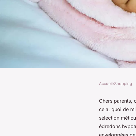
Accueil
›
Shopping
SHOPPING
Spécialiste des cou
Chers parents, o
cela, quoi de mi
bébé : découvrez not
sélection méticu
édredons hypoal
enveloppées de 