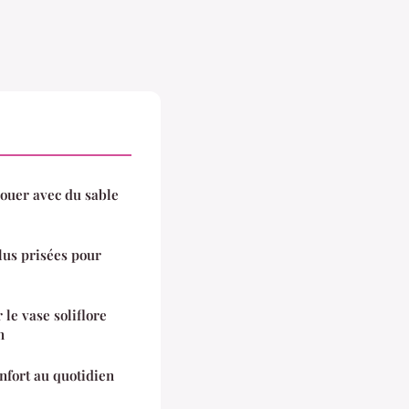
jouer avec du sable
lus prisées pour
 le vase soliflore
n
onfort au quotidien