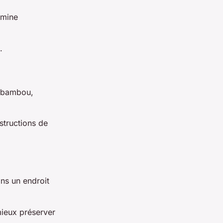
imine
.
e bambou,
structions de
ans un endroit
mieux préserver