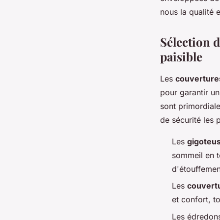
des nuits paisibles !
nous la qualité 
Clara
•
6 avril 2024
•
3 min de lecture
Sélection 
paisible
Les
couverture
pour garantir u
sont primordial
de sécurité les 
Les
gigoteu
sommeil en to
d'étouffemen
Les
couvert
et confort, t
Les édredons