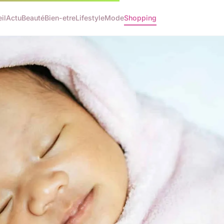
il
Actu
Beauté
Bien-etre
Lifestyle
Mode
Shopping