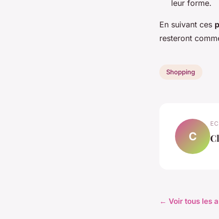
leur forme.
En suivant ces
p
resteront comme
Shopping
EC
C
C
← Voir tous les 