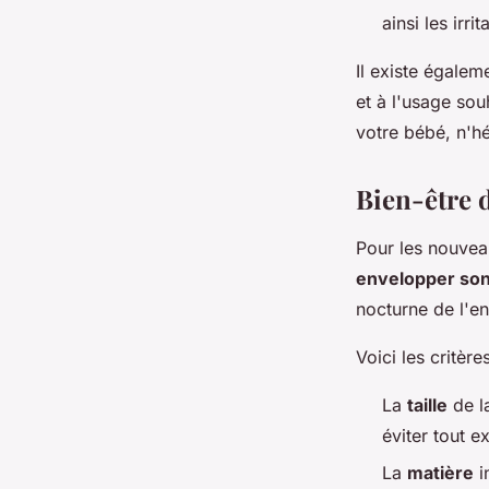
ainsi les irrit
Il existe égale
et à l'usage sou
votre bébé, n'h
Bien-être d
Pour les nouvea
envelopper son
nocturne de l'e
Voici les critère
La
taille
de la
éviter tout e
La
matière
i