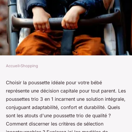
Accueil
›
Shopping
SHOPPING
Poussette trio 3 en 1 : un choix
Choisir la poussette idéale pour votre bébé
représente une décision capitale pour tout parent. Les
pratique et très efficace
poussettes trio 3 en 1 incarnent une solution intégrale,
conjuguant adaptabilité, confort et durabilité. Quels
Clara
•
2 avril 2024
•
3 min de lecture
sont les atouts d'une poussette trio de qualité ?
Comment discerner les critères de sélection