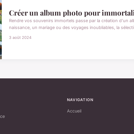
Créer un album photo pour immortal
Rendre vos souvenirs immortels passe par la création d'un a
naissance, un mariage ou des voyages inoubliables, la sélection
3 août 2024
NAVIGATION
Accueil
nce