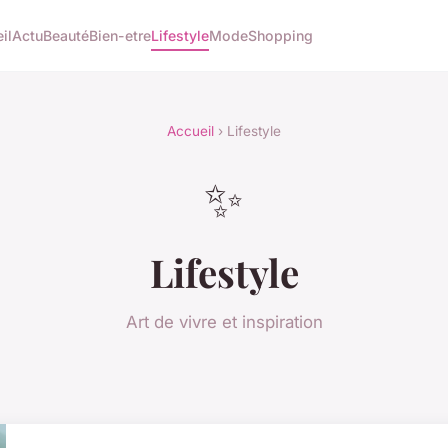
il
Actu
Beauté
Bien-etre
Lifestyle
Mode
Shopping
Accueil
› Lifestyle
✨
Lifestyle
Art de vivre et inspiration