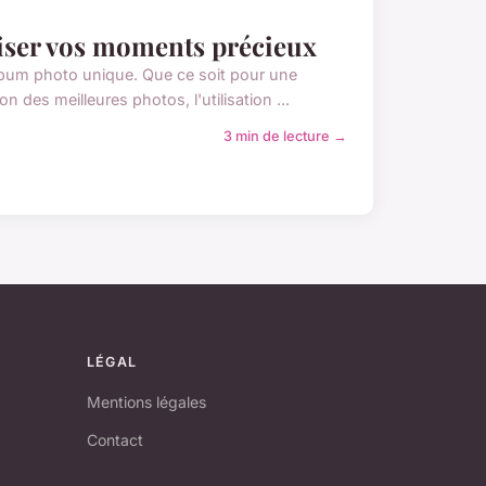
iser vos moments précieux
lbum photo unique. Que ce soit pour une
 des meilleures photos, l'utilisation ...
3 min de lecture →
LÉGAL
Mentions légales
Contact