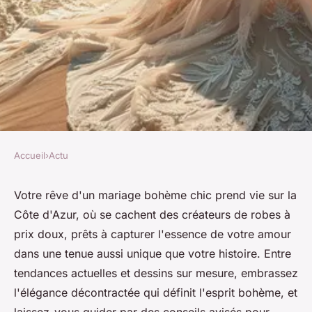
Accueil
›
Actu
ACTU
Robes mariée bohèmes à prix
Votre rêve d'un mariage bohème chic prend vie sur la
Côte d'Azur, où se cachent des créateurs de robes à
doux sur la côte d'azur
prix doux, prêts à capturer l'essence de votre amour
dans une tenue aussi unique que votre histoire. Entre
Sophie
•
9 juin 2024
•
3 min de lecture
tendances actuelles et dessins sur mesure, embrassez
l'élégance décontractée qui définit l'esprit bohème, et