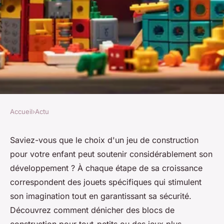
Accueil
›
Actu
ACTU
Jeu de construction : choisir en
Saviez-vous que le choix d'un jeu de construction
pour votre enfant peut soutenir considérablement son
fonction de l'âge de votre
développement ? À chaque étape de sa croissance
enfant
correspondent des jouets spécifiques qui stimulent
son imagination tout en garantissant sa sécurité.
Sophie
•
2 mai 2024
•
2 min de lecture
Découvrez comment dénicher des blocs de