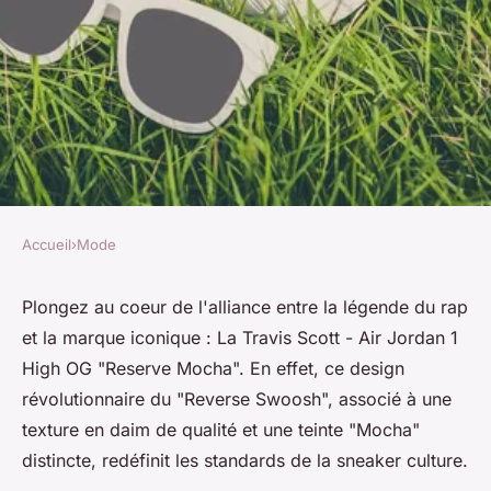
Accueil
›
Mode
MODE
Travis Scott - Air Jordan 1 high
Plongez au coeur de l'alliance entre la légende du rap
et la marque iconique : La Travis Scott - Air Jordan 1
OG "reserve mocha" : voici les
High OG "Reserve Mocha". En effet, ce design
caractéristiques du produit
révolutionnaire du "Reverse Swoosh", associé à une
texture en daim de qualité et une teinte "Mocha"
Florian
•
16 avril 2024
•
3 min de lecture
distincte, redéfinit les standards de la sneaker culture.